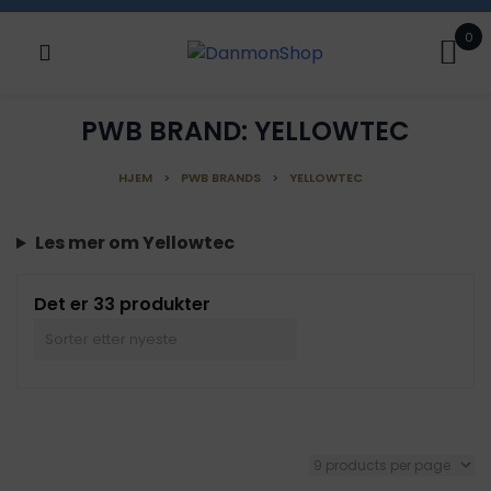
Skip
0
to
content
PWB BRAND:
YELLOWTEC
HJEM
>
PWB BRANDS
>
YELLOWTEC
Les mer om Yellowtec
Det er 33 produkter