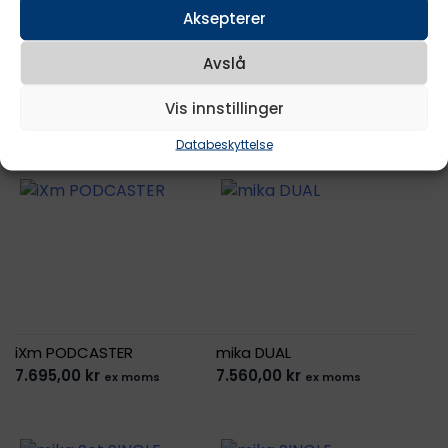
Aksepterer
Avslå
iXm Bundle SUPERCARDIOID
iXm Bundle CARDIOID
Premium
Premium
Vis innstillinger
13.640,00
kr
13.640,00
kr
ex moms
ex moms
Databeskyttelse
iXm PODCASTER
mika DUAL
7.695,00
kr
7.560,00
kr
ex moms
ex moms