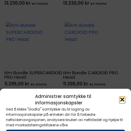
13.230,00
kr
13.230,00
kr
ex moms
ex moms
iXm Bundle SUPERCARDIOID
iXm Bundle CARDIOID PRO
PRO Head
Head
11.295,00
kr
11.295,00
kr
ex moms
ex moms
Administrer samtykke til
informasjonskapsler
Ved å klikke "Godta" samtykker du til lagring av
informasjonskapsler på enheten din for å forbedre
nettsidenavigasjonen, analysere bruken av nettstedet og hjelpe til
med markedsføringstiltakene våre.