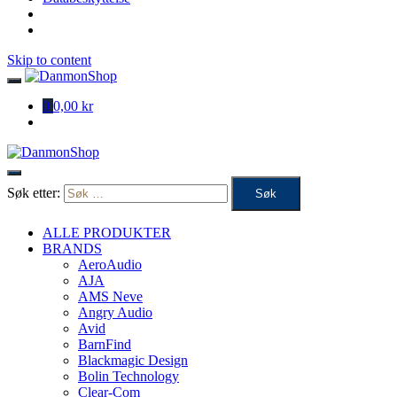
Skip to content
0
0,00 kr
Søk etter:
ALLE PRODUKTER
BRANDS
AeroAudio
AJA
AMS Neve
Angry Audio
Avid
BarnFind
Blackmagic Design
Bolin Technology
Clear-Com