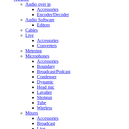
Audio over ip
Accessories
Encoder/Decoder
Audio Software
Editors
Cables
Live
Accessories
Converters
Metering
Microphones
Accessories
Boundary
Broadcast/Podcast
Condenser
Dynamic
Head mic
Lavalier
Shotgun
Tube
Wireless
Mixers
Accessories
Broadcast
Live