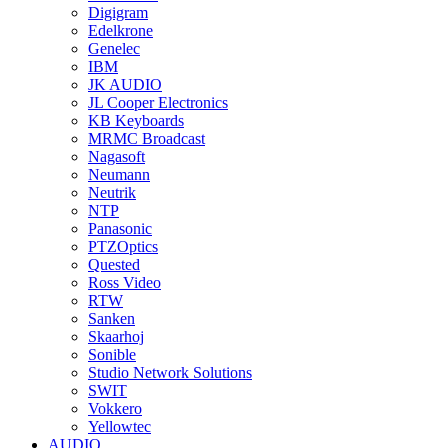
Digigram
Edelkrone
Genelec
IBM
JK AUDIO
JL Cooper Electronics
KB Keyboards
MRMC Broadcast
Nagasoft
Neumann
Neutrik
NTP
Panasonic
PTZOptics
Quested
Ross Video
RTW
Sanken
Skaarhoj
Sonible
Studio Network Solutions
SWIT
Vokkero
Yellowtec
AUDIO