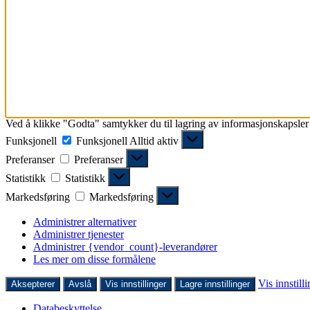
Ved å klikke "Godta" samtykker du til lagring av informasjonskapsler 
Funksjonell
Funksjonell
Alltid aktiv
Preferanser
Preferanser
Statistikk
Statistikk
Markedsføring
Markedsføring
Administrer alternativer
Administrer tjenester
Administrer {vendor_count}-leverandører
Les mer om disse formålene
Vis innstill
Aksepterer
Avslå
Vis innstillinger
Lagre innstillinger
Databeskyttelse