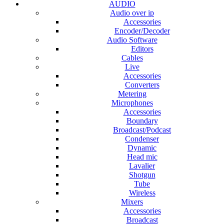
AUDIO
Audio over ip
Accessories
Encoder/Decoder
Audio Software
Editors
Cables
Live
Accessories
Converters
Metering
Microphones
Accessories
Boundary
Broadcast/Podcast
Condenser
Dynamic
Head mic
Lavalier
Shotgun
Tube
Wireless
Mixers
Accessories
Broadcast