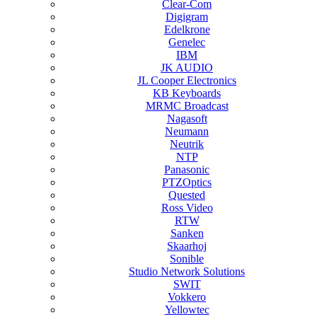
Clear-Com
Digigram
Edelkrone
Genelec
IBM
JK AUDIO
JL Cooper Electronics
KB Keyboards
MRMC Broadcast
Nagasoft
Neumann
Neutrik
NTP
Panasonic
PTZOptics
Quested
Ross Video
RTW
Sanken
Skaarhoj
Sonible
Studio Network Solutions
SWIT
Vokkero
Yellowtec