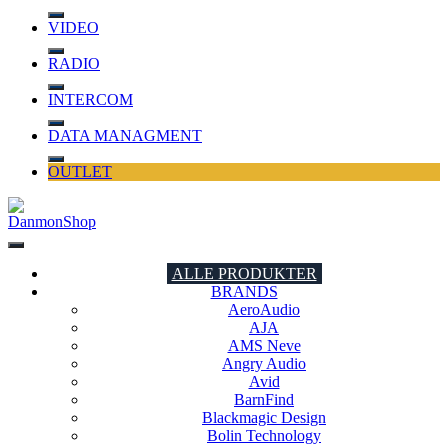
VIDEO
RADIO
INTERCOM
DATA MANAGMENT
OUTLET
DanmonShop
DanmonShop
ALLE PRODUKTER
BRANDS
AeroAudio
AJA
AMS Neve
Angry Audio
Avid
BarnFind
Blackmagic Design
Bolin Technology