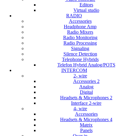
Editors
Virtual studio
RADIO
Accessories
Headphone Amp
Radio Mixers
Radio Monitoring
Radio Processing
Signaling
Silence Detection
Telephone Hybrids
Telefon Hybrid Analog/POTS
INTERCOM
2- wire
Accessories 2
Analog
Digital
Headsets & Microphones 2
Interface 2-wire
4- wire
Accessories
Headsets & Microphones 4
Matrix
Panels
Over ip