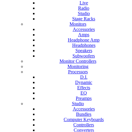
Live
Radio
Studio
Stage Racks
Monitors
Accessories
Amps
Headphone Amp
Headphones
Speakers
Subwoofers
Monitor Controllers
Monitoring
Processors
D.I.
Dynamic
Effects
EQ
Preamps
Studio
Accessories
Bundles
Computer Keyboards
Controllers
Converters