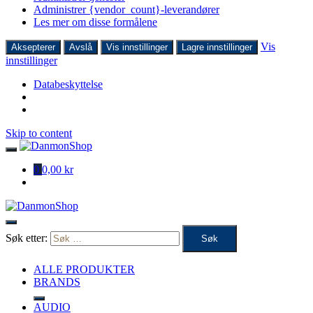
Administrer {vendor_count}-leverandører
Les mer om disse formålene
Vis
Aksepterer
Avslå
Vis innstillinger
Lagre innstillinger
innstillinger
Databeskyttelse
Skip to content
0
0,00 kr
Søk etter:
ALLE PRODUKTER
BRANDS
AUDIO